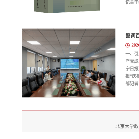
记关于
科学，
克思主
202
一、引
产党成
宁日报
报“庆
部记者
党誓词
报》记者
北京大学政