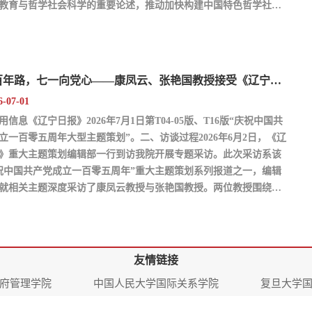
教育与哲学社会科学的重要论述，推动加快构建中国特色哲学社会
建构中国自主知识体系，本届评奖覆盖党的创新理论研究阐释、马
义理论、政治学、...
誓词百年路，七一向党心——康凤云、张艳国教授接受《辽宁日报》“庆祝中国共产党...
6-07-01
用信息《辽宁日报》2026年7月1日第T04-05版、T16版“庆祝中国共
立一百零五周年大型主题策划”。二、访谈过程2026年6月2日，《辽
》重大主题策划编辑部一行到访我院开展专题采访。此次采访系该
祝中国共产党成立一百零五周年”重大主题策划系列报道之一，编辑
就相关主题深度采访了康凤云教授与张艳国教授。两位教授围绕入
的百年演变、正确政绩观学习教育等主题，分别接受了《辽宁日
专访。...
友情链接
府管理学院
中国人民大学国际关系学院
复旦大学