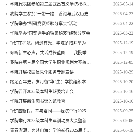
学院代表团参加第二届武昌首义学院模拟联合国大会
2026-05-14
我院学生参加“一带一路—香港与武汉历史文化双向交流”活动
2026-04-23
学院举办“科研竞赛经验分享会”活动
2026-04-22
学院举办“国奖选手的独家秘笈”经验分享会
2026-03-22
“政”在护航，研途有光：学院多措并举为考研学子保驾护航
2025-12-19
倾听新生心声，共话成长蓝图——我院举办2025级新生午餐交流会
2025-12-19
我院在第三届全国大学生职业规划大赛校赛中斩获佳绩
2025-12-05
学院开展校园信息化服务专题宣讲
2025-10-29
踏足百年史，岁月留“华”生：学院组织本科新生参观校史馆
2025-10-20
学院召开2025级本科生班委培训会
2025-10-16
学院开展新生图书馆入馆教育
2025-10-10
“政”启新程，幸与君同——我院举行2025年开学典礼暨新生第一课
2025-09-25
学院举行2025级本科生军训动员大会暨新生辅导员见面会
2025-09-06
青春澎湃，奔赴山海：学院举行2025届毕业生专题午餐会
2025-06-19