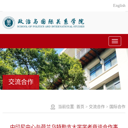
English
Toggle
navigat
交流合作
当前位置:
首页
>
交流合作
>
国际合作
中印尼中心与荷兰乌特勒支大学学者商谈合作事