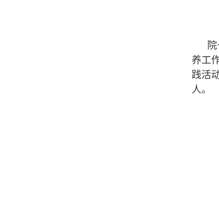
院
养工
践活
人。