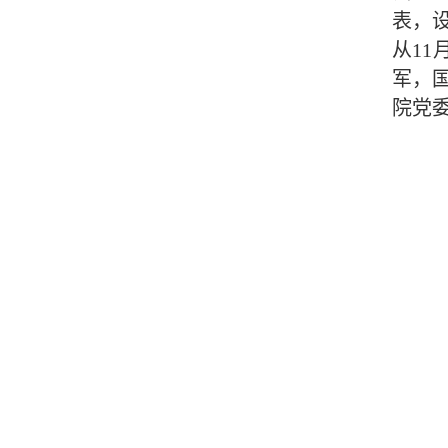
表，
从1
军，
院党