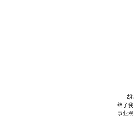
胡
结了我
事业观