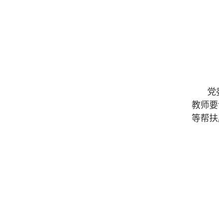
党
教师要
等帮扶