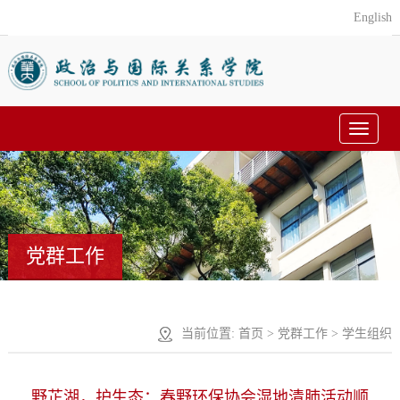
English
Toggle
navigat
党群工作
当前位置:
首页
>
党群工作
>
学生组织
野芷湖，护生态：春野环保协会湿地清肺活动顺