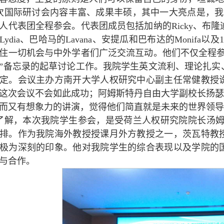
次国际研讨会内容丰富、成果丰硕，其中一大亮点是，我
人代表团全程参会。代表团成员包括加纳的Ricky、布隆迪的Al
Lydia、巴哈马的Lavana、安提瓜和巴布达的Monif
住一切机会与中外学者们广泛交流互动。他们不仅全程参
”备忘录的起草讨论工作。我院学生英文流利、理论扎实
定。会议主办方南开大学人权研究中心副主任常健教授
这次会议不会如此成功；阿姆斯特丹自由大学副校长扬瑟
而又有想象力的讲演，觉得他们简直就是未来的世界领导
了解，本次我院学生参会，是受荷兰人权研究院院长汤姆
排。作为我院海外教授授课月外方教授之一，茨瓦特教授
极为深刻的印象。他对我院学生的综合表现以及学院的
与合作。