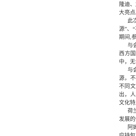
隆迪、
大亮点
此
源”、
期间,
与
西方
中，无
与
源，不
不同文
出，人
文化特
荷
发展的
阿
应持包