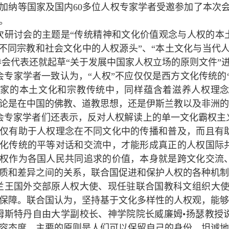
加纳等国家及国内60多位人权专家学者受邀参加了本次
。
次研讨会的主题是“传统精神和文化价值观念与人权的本
“不同宗教和社会文化中的人权源头”、“本土文化与当代
参会代表还就起草“关于发展中国家人权立场的原则文件”
会专家学者一致认为，“人权”不应仅仅是西方文化传统的“
国家的本土文化和宗教传统中，同样蕴含着滋养人权理
论是在中国的佛教、道教思想，还是伊斯兰教以及非洲的
会专家学者们还表示，反对人权解读上的单一文化霸权主
仅有助于人权理念在不同文化中的传播和普及，而且有
化传统的平等对话和交流中，才能形成真正的人权国际
权作为各国人民共同追求的价值，本身就是跨文化交流
质和差异之间的关系，联合国促进和保护人权的各种机制
兰王国外交部原人权大使、现任驻联合国教科文组织大使
保障。联合国认为，坚持基于文化多样性的人权观，能够
姆斯特丹自由大学副校长、神学院院长威廉姆•扬瑟教授
容态度，主要的原则是人们可以保留自己的身份，坦诚地