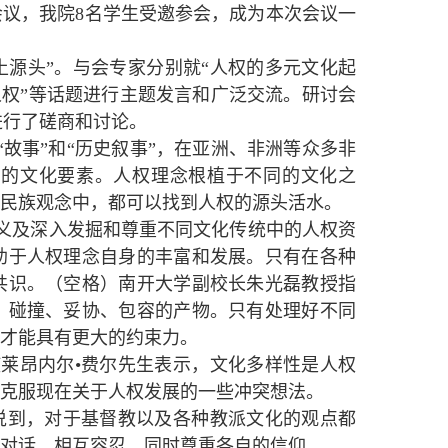
会议，我院8名学生受邀参会，成为本次会议一
土源头”。与会专家分别就“人权的多元文化起
人权”等话题进行主题发言和广泛交流。研讨会
进行了磋商和讨论。
故事”和“历史叙事”，在亚洲、非洲等众多非
念的文化要素。人权理念根植于不同的文化之
民族观念中，都可以找到人权的源头活水。
义及深入发掘和尊重不同文化传统中的人权资
助于人权理念自身的丰富和发展。只有在各种
共识。（空格）南开大学副校长朱光磊教授指
、碰撞、妥协、包容的产物。只有处理好不同
才能具有更大的约束力。
莱昂内尔•费尔先生表示，文化多样性是人权
克服现在关于人权发展的一些冲突想法。
说到，对于基督教以及各种教派文化的观点都
对话、相互容忍，同时尊重各自的信仰。