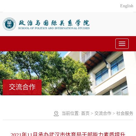
English
Toggle
navigat
交流合作
当前位置:
首页
>
交流合作
>
社会服务
2021年11月承办武汉市体育局干部能力素质提升