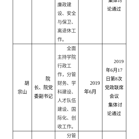
集体讨
廉政建
论通过
设、安全
与保卫、
离退休工
作。
全面
主持学院
2019
行政工
年
6
月
17
作，分管
院
日第
8
次
2019
胡
财务、学
长、院党
党政联席
年
6
月
宗山
科建设、
委副书记
会议
人才队伍
集体讨
建设、国
论通过
际化、创
收工作。
分管