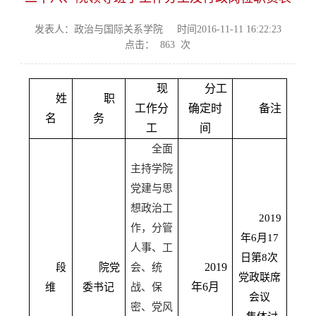
发表人：政治与国际关系学院
时间2016-11-11 16:22:23
点击：
863
次
现
分工
姓
职
工作分
确定时
备注
名
务
工
间
全面
主持学院
党建与思
想政治工
2019
作，分管
年
6
月
17
人事、工
日第
8
次
2019
段
院党
会、统
党政联席
年
6
月
维
委书记
战、保
会议
密、党风