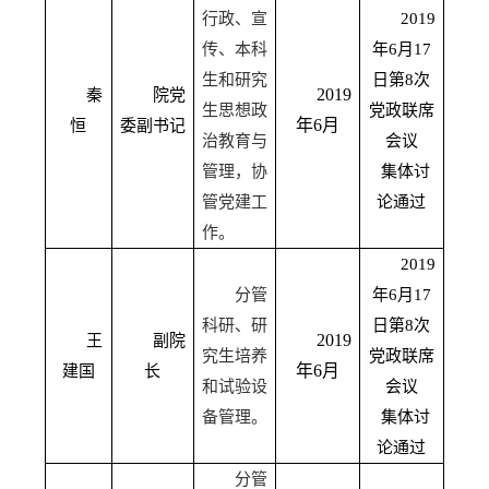
行政、宣
2019
传、本科
年
6
月
17
生和研究
日第
8
次
2019
秦
院党
生思想政
党政联席
年
6
月
恒
委副书记
治教育与
会议
管理，协
集体讨
管党建工
论通过
作。
2019
分管
年
6
月
17
科研、研
日第
8
次
2019
王
副院
究生培养
党政联席
年
6
月
建国
长
和试验设
会议
备管理。
集体讨
论通过
分管