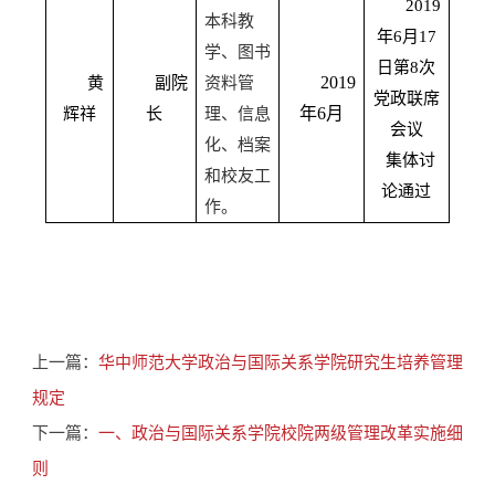
2019
本科教
年
6
月
17
学、图书
日第
8
次
2019
黄
副院
资料管
党政联席
年
6
月
辉祥
长
理、信息
会议
化、档案
集体讨
和校友工
论通过
作。
上一篇：
华中师范大学政治与国际关系学院研究生培养管理
规定
下一篇：
一、政治与国际关系学院校院两级管理改革实施细
则