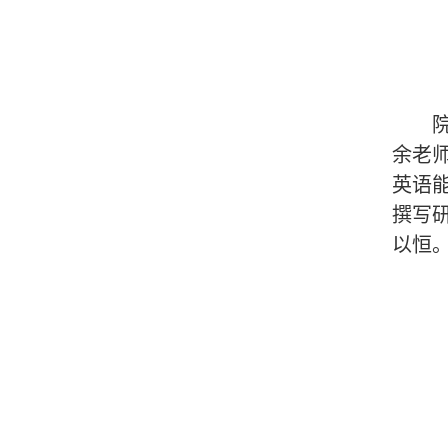
余老
英语
撰写
以恒